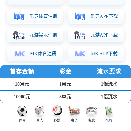
星空体育
是一家面向全球市场的综合体育赛事直播与数据服
务平台，专注于为体育迷打造高品质的数字化观赛体验。我
们整合
高清赛事直播、数据分析、多终端同步
等核心功能，
为用户提供一站式的星空体育服务。
平台通过多项国际安全认证，系统架构稳定高效，全面适配
APP、PC 和移动网页端。在东南亚、中东、欧洲等区域建立
了本地化技术与客服团队，确保每位用户都能获得便捷、可
靠的服务体验。
截至目前，星空体育 已拥有超
100 万+
注册用户，服务网络
覆盖十余国家与地区，日均访问量持续增长，深受广大体育
爱好者喜爱。
我们将继续秉持“
技术创新、用户至上、安全高效
”的理念，
持续优化产品架构与内容体验，致力于成为全球领先的星空