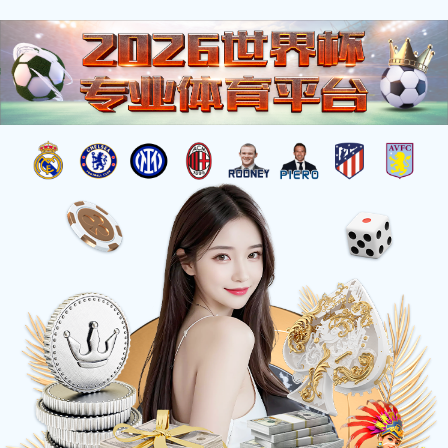
立即注册
星空体育
官网 · 权威体
育数据平台
星空体育 OFFICIAL WEBSITE
自2022年创立以来，
星空体育
致力于为用户提供包括
NBA、英超、欧洲杯、LPL在内的热门赛事直播与数据
服务，广受用户信赖。
立即下载星空体育APP