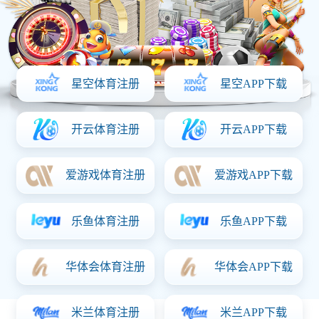
星空体育公司简介